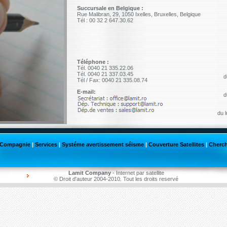
Succursale en Belgique :
Rue Malibran, 29, 1050 Ixelles, Bruxelles, Belgique
Tél : 00 32 2 647.30.62
Téléphone :
Tél. 0040 21 335.22.06
Tél. 0040 21 337.03.45
d
Tél / Fax: 0040 21 335.08.74
E-mail:
d
du 
Compagnie
|
Services
|
Systéme avertissement séisme
|
Couverture Satellites
|
Cherc
Lamit Company
-
Internet par satellite
© Droit d'auteur 2004-2010. Tout les droits reservé